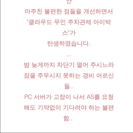
안
마주친 불편한 점들을 개선하면서
"클라우드 무인 주차관제 아이박
스"가
탄생하였습니다.
...
밤 늦게까지 차단기 열어 주시느라
잠을 주무시지 못하는 경비 어르신
들..
PC 서버가 고장이 나서 AS를 요청
해도 기약없이 기다려야 하는 불편
함..