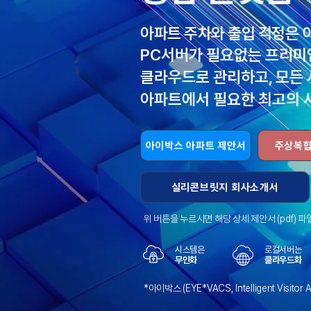
아파트 주차와 출입 걱정은 
PC서버가 필요없는 프리미
클라우드로 관리하고, 모든
아파트에서 필요한 최고의 
아이박스 아파트 제안서
주상복합
실리콘브릿지 회사소개서
위 버튼을 누르시면 해당 상세 제안서 (pdf) 파
시스템은
로컬서버는
​무인화
​클라우드화
*아이박스 (EYE*VACS, Intelligent Visit