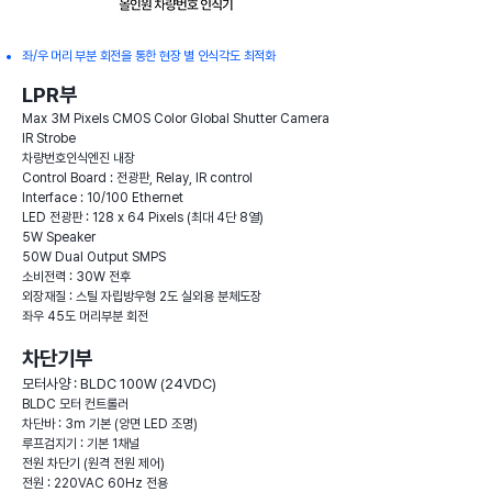
좌/우 머리 부분 회전을 통한 현장 별 인식각도 최적화
LPR부
Max 3M Pixels CMOS Color Global Shutter Camera
IR Strobe
차량번호인식엔진 내장
Control Board : 전광판, Relay, IR control
Interface : 10/100 Ethernet
LED 전광판 : 128 x 64 Pixels (최대 4단 8열)
5W Speaker
50W Dual Output SMPS
소비전력 : 30W 전후
외장재질 : 스틸 자립방우형 2도 실외용 분체도장
좌우 45도 머리부분 회전
차단기부
모터사양 : BLDC 1
00W (24VDC)
BLDC 모터 컨트롤러
차단바 : 3m 기본 (양면 LED 조
명)
루프검지기 : 기본 1채널
전원 차단기 (원격 전원 제어)
전원 : 220VAC 60Hz 전용