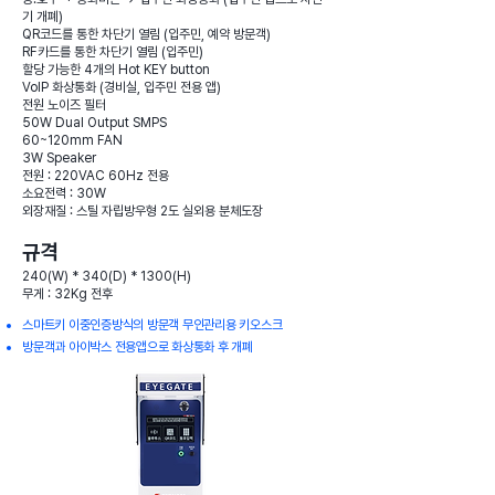
기 개폐)
QR코드를 통한 차단기 열림 (입주민, 예약 방문객)
RF카드를 통한 차단기 열림 (입주민)
할당 가능한 4개의 Hot KEY button
VoIP 화상통화 (경비실, 입주민 전용 앱)
전원 노이즈 필터
50W Dual Output SMPS
60~120mm FAN
3W Speaker
전원 : 220VAC 60Hz 전용
소요전력 : 30W
외장재질 : 스틸 자립방우형 2도 실외용 분체도장
규격
240(W) * 340(D) * 1300(H)
무게 : 32Kg 전후
스마트키 이중인증방식의 방문객 무인관리용 키오스크
​방문객과 아이박스 전용앱으로 화상통화 후 개폐