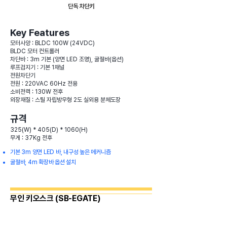
Key Features
모터사양 : BLDC 100W (24VDC)
BLDC 모터 컨트롤러
차단바 : 3m 기본 (양면 LED 조명), 굴절바(옵션)
루프검지기 : 기본 1채널
전원차단기
전원 : 220VAC 60Hz 전용
소비전력 : 130W 전후
외장재질 : 스틸 자립방우형 2도 실외용 분체도장
규격
325(W) * 405(D) * 1060(H)
무게 : 37Kg 전후
기본 3m 양면 LED 바, 내구성 높은 메커니즘
굴절바, 4m 확장바 옵션 설치
무인 키오스크 (SB-EGATE)