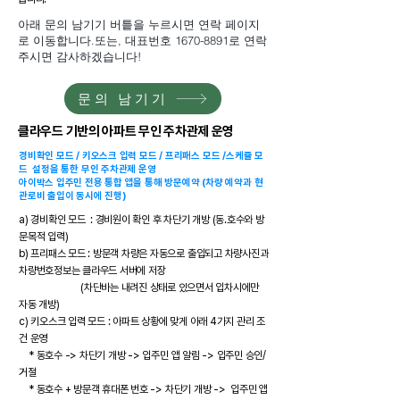
아래 문의 남기기 버틑을 누르시면 연락 페이지
로 이동합니다.또는, 대표번호
1670-8891
로 연락
주시면 감사하겠습니다!
문의 남기기
클라우드 기반의 아파트 무인 주차관제 운영
경비확인 모드 / 키오스크 입력 모드 / 프리패스 모드 /스케쥴 모
드 설정을 통한 무인 주차관제 운영
​아이박스 입주민 전용 통합 앱을 통해 방문예약 (차량 예약과 현
관로비 출입이 동시에 진행)
a) 경비확인 모드 : 경비원이 확인 후 차단기 개방​ (동.호수와 방
문목적 입력)
b) 프리패스 모드 : 방문객 차량은 자동으로 출입되고 차량사진과
차량번호정보는 클라우드 서버에 저장
(차단바는 내려진 상태로 있으면서 입차시에만
자동 개방)​
c) 키오스크 입력 모드 : 아파트 상황에 맞게 아래 4가지 관리 조
건 운영
* 동호수 -> 차단기 개방 -> 입주민 앱 알림 -> 입주민 승인/
거절
* 동호수 + 방문객 휴대폰 번호 -> 차단기 개방 -> 입주민 앱