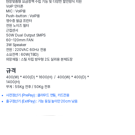
현장맞춤형 요금정책 수립 기능 및 다양한 할인방식 지원
VoIP 인터폰
MIC : VoIP용
Push-button : VoIP용
영수증 발급 프린터
전원 노이즈 필터
근접센서
50W Dual Output SMPS
60~120mm FAN
3W Speaker
전원 : 220VAC 60Hz 전용
소요전력 : 60W(TBD)
외장재질 : 스틸 자립 방우형 2도 실외용 분체도장
규격
400(W) * 400(D) * 1600(H) / 400(W) * 400(D) *
1400(H)
무게 : 55Kg 전후 / 50Kg 전후
사전정산기 (PrePay) : 클라우드 연동, 카드전용
​출구정산기 (ExitPay) : 기능 동일 높이만 ​20cm 낮음