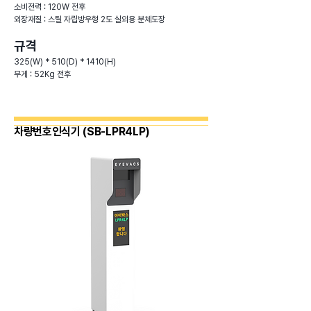
소비전력 : 120W 전후
외장재질 : 스틸 자립방우형 2도 실외용 분체도장
규격
325(W) * 510(D) * 1410(H)
무게 : 52Kg 전후
​차량번호인식기 (SB-LPR4LP)