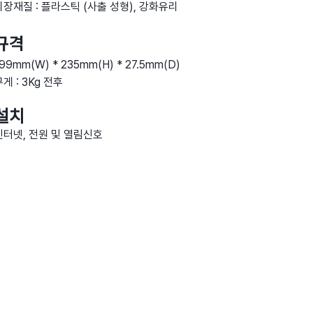
외장재질 : 플라스틱 (사출 성형), 강화유리
규격
99mm(W) * 235mm(H) * 27.5mm(D)
게 : 3Kg 전후
설
치
인터넷, 전원 및 열림신호