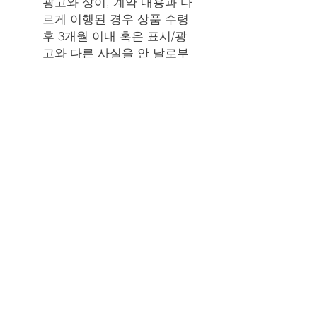
광고와 상이, 계약 내용과 다
르게 이행된 경우 상품 수령
후 3개월 이내 혹은 표시/광
고와 다른 사실을 안 날로부
터 30일 이내 (판매자 반품 배
송비 부담) 둘 중 하나 경과
시 반품/교환 불가
반품/교환 불가능 사유
반품요청기간이 지난 경우
구매자의 책임 있는 사유로
상품 등이 멸실 또는 훼손된
경우 (단, 상품의 내용을 확인
하기 위하여 포장 등을 훼손
한 경우는 제외)
구매자의 책임있는 사유로 포
장이 훼손되어 상품 가치가
현저히 상실된 경우 (예: 식
품, 화장품, 향수류, 음반 등)